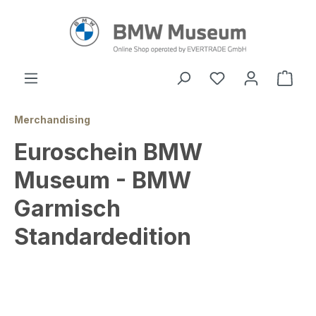
alt springen
Ware
Merchandising
Euroschein BMW
Museum - BMW
Garmisch
Standardedition
Bildergalerie überspringen