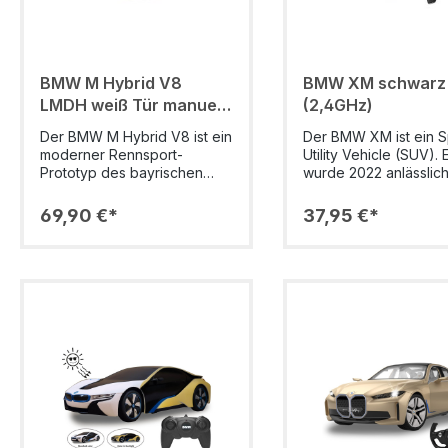
BMW M Hybrid V8
BMW XM schwarz -
LMDH weiß Tür manuel -
(2,4GHz)
1:14 (2,4GHz)
Der BMW M Hybrid V8 ist ein
Der BMW XM ist ein S
moderner Rennsport-
Utility Vehicle (SUV). 
Prototyp des bayrischen
wurde 2022 anlässlic
Automobilherstellers BMW,
50-jährigen Bestehen
der nach dem LMDh-
BMW M GmbH, vorgest
69,90 €*
37,95 €*
Reglement konzipiert wurde
Der XM wird als Plug-
und im Jahr 2023 sein Debüt
Hybrid von einem mit
auf der Rennstrecke feierte.
Turboladern aufgela
Damit markierte BMW nach
4,4 Liter-V8-Ottomotor
über zwei Jahrzehnten
489 PS und maximal 
seine Rückkehr in den
Drehmoment sowie e
Bereich der Sportwagen-
Elektromotor mit 197 
Prototypen. Ab der Saison
angetrieben. Mit perf
2024 wurde der Wagen
nachgebildeten origi
auch in der FIA
Details an Chassis un
Langstrecken-
Karosserie, die mit vi
Weltmeisterschaft eingesetzt
umgesetzt wurden,
– und das gleich in
überzeugen die Fahr