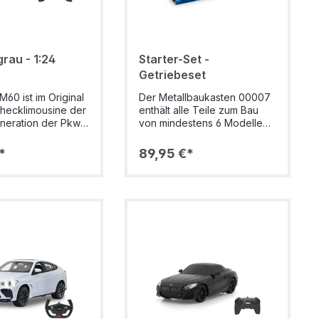
rau - 1:24
Starter-Set -
)
Getriebeset
60 ist im Original
Der Metallbaukasten 00007
nhecklimousine der
enthält alle Teile zum Bau
neration der Pkw-
von mindestens 6 Modellen.
 5er. Auf dieser
Es können verschiedene
 seit Oktober 2023
Getriebevarianten gebaut
*
89,95 €*
rkt ist, wird auch
werden. Das Set beinhaltet
lektrische BMW i5
über 250 Teile, inklusive
n. Der Wagen
eines schaltbaren
r oberen
Batteriekastens. Die Bauteile
se und leistet 340
bestehen größtenteils aus
zeugt ein
verzinktem Bandstahl. Das
nt von 400 Nm.
passende
kt nachgebildeten
Montagewerkzeug und eine
 Details an Chassis
detaillierte Bauanleitung sind
erie, die mit viel
im Lieferumfang des Artikels
esetzt wurden,
enthalten. - Mindestens 6
en die Fahrzeuge
verschiedene Modelle
h die hochwertige
baubar aus über 250 Teilen