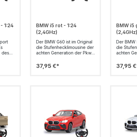
 1:24
BMW i5 rot - 1:24
BMW i5 g
(2,4GHz)
(2,4GHz
port
Der BMW G60 ist im Original
Der BMW M
Es
die Stufenhecklimousine der
die Stufe
h des
achten Generation der Pkw-
achten Ge
s der
Reihe BMW 5er. Auf dieser
Reihe BMW
ellt.
Basis, die seit Oktober 2023
Basis, die
37,95 €*
37,95 €
in-
auf dem Markt ist, wird auch
auf dem Ma
 zwei
der vollelektrische BMW i5
der volle
denen
angeboten. Der Wagen
angebote
 mit
gehört zur oberen
gehört zu
650 Nm
Mittelklasse und leistet 340
Mittelklas
inem
PS und erzeugt ein
PS und er
PS
Drehmoment von 400 Nm.
Drehmome
ekt
Der Traum so einen BMW zu
Mit perfe
nalen
fahren kann jetzt wahr
originalen
d
werden. Mit perfekt
und Kaross
el Liebe
nachgebildeten originalen
Liebe umg
Details an Chassis und
überzeug
zeuge
Karosserie, die mit viel Liebe
auch durc