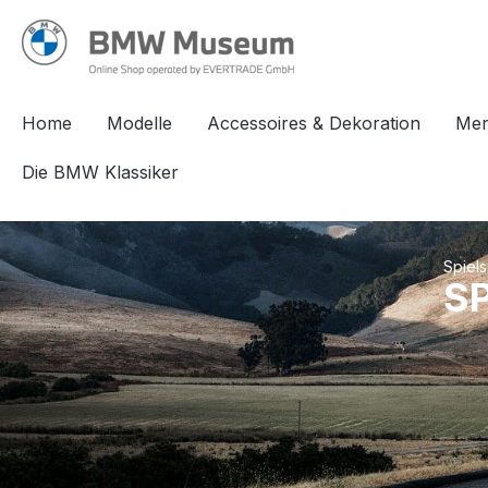
springen
Zur Hauptnavigation springen
Home
Modelle
Accessoires & Dekoration
Mer
Die BMW Klassiker
Spiels
SP