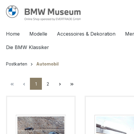
springen
Zur Hauptnavigation springen
Home
Modelle
Accessoires & Dekoration
Mer
Die BMW Klassiker
Postkarten
Automobil
1
2