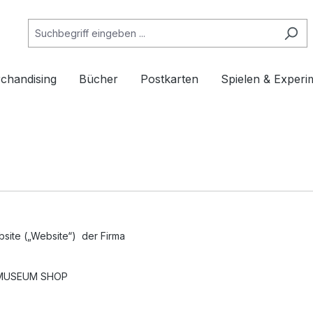
chandising
Bücher
Postkarten
Spielen & Experi
bsite („Website“) der Firma
W MUSEUM SHOP