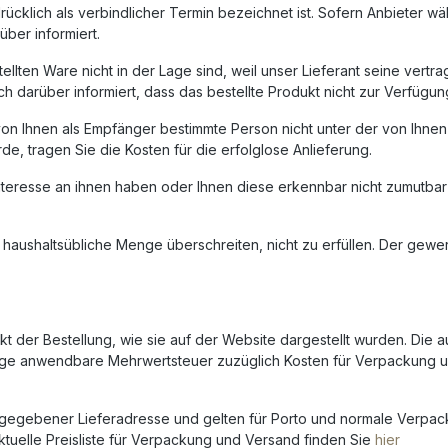
cklich als verbindlicher Termin bezeichnet ist. Sofern Anbieter wäh
über informiert.
llten Ware nicht in der Lage sind, weil unser Lieferant seine vertrag
ich darüber informiert, dass das bestellte Produkt nicht zur Verfügu
ie von Ihnen als Empfänger bestimmte Person nicht unter der von Ih
e, tragen Sie die Kosten für die erfolglose Anlieferung.
n Interesse an ihnen haben oder Ihnen diese erkennbar nicht zumutb
e haushaltsübliche Menge überschreiten, nicht zu erfüllen. Der gewe
t der Bestellung, wie sie auf der Website dargestellt wurden. Die a
ige anwendbare Mehrwertsteuer zuzüglich Kosten für Verpackung un
ngegebener Lieferadresse und gelten für Porto und normale Verpac
elle Preisliste für Verpackung und Versand finden Sie
hier