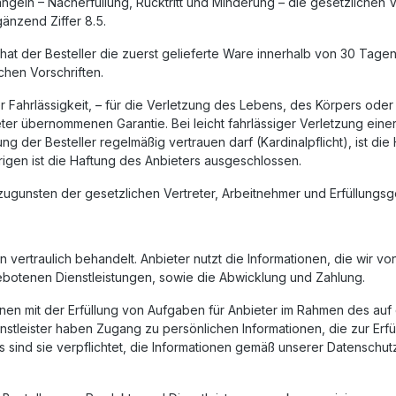
 Mängeln – Nacherfüllung, Rücktritt und Minderung – die gesetzliche
änzend Ziffer 8.5.
t, hat der Besteller die zuerst gelieferte Ware innerhalb von 30 T
hen Vorschriften.
r Fahrlässigkeit, – für die Verletzung des Lebens, des Körpers ode
r übernommenen Garantie. Bei leicht fahrlässiger Verletzung eine
ng der Besteller regelmäßig vertrauen darf (Kardinalpflicht), ist d
igen ist die Haftung des Anbieters ausgeschlossen.
gunsten der gesetzlichen Vertreter, Arbeitnehmer und Erfüllungsge
vertraulich behandelt. Anbieter nutzt die Informationen, die wir v
botenen Dienstleistungen, sowie die Abwicklung und Zahlung.
nen mit der Erfüllung von Aufgaben für Anbieter im Rahmen des au
stleister haben Zugang zu persönlichen Informationen, die zur Erfü
 sind sie verpflichtet, die Informationen gemäß unserer Datensch