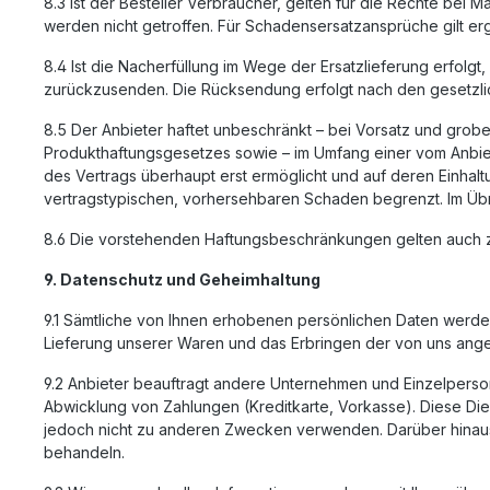
8.3 Ist der Besteller Verbraucher, gelten für die Rechte bei
werden nicht getroffen. Für Schadensersatzansprüche gilt erg
8.4 Ist die Nacherfüllung im Wege der Ersatzlieferung erfolg
zurückzusenden. Die Rücksendung erfolgt nach den gesetzlic
8.5 Der Anbieter haftet unbeschränkt – bei Vorsatz und grobe
Produkthaftungsgesetzes sowie – im Umfang einer vom Anbiete
des Vertrags überhaupt erst ermöglicht und auf deren Einhaltu
vertragstypischen, vorhersehbaren Schaden begrenzt. Im Übr
8.6 Die vorstehenden Haftungsbeschränkungen gelten auch zu
9. Datenschutz und Geheimhaltung
9.1 Sämtliche von Ihnen erhobenen persönlichen Daten werden 
Lieferung unserer Waren und das Erbringen der von uns ange
9.2 Anbieter beauftragt andere Unternehmen und Einzelperso
Abwicklung von Zahlungen (Kreditkarte, Vorkasse). Diese Dien
jedoch nicht zu anderen Zwecken verwenden. Darüber hinaus
behandeln.