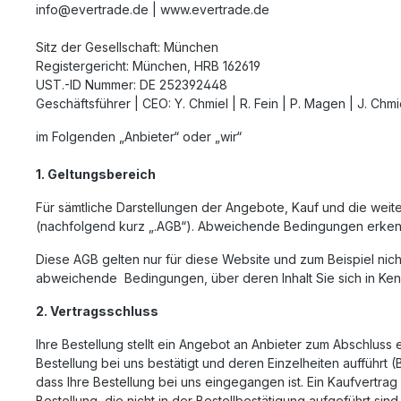
info@evertrade.de | www.evertrade.de
Sitz der Gesellschaft: München
Registergericht: München, HRB 162619
UST.-ID Nummer: DE 252392448
Geschäftsführer | CEO: Y. Chmiel | R. Fein | P. Magen | J. Chmi
im Folgenden „Anbieter“ oder „wir“
1. Geltungsbereich
Für sämtliche Darstellungen der Angebote, Kauf und die weit
(nachfolgend kurz „.AGB“). Abweichende Bedingungen erkennt A
Diese AGB gelten nur für diese Website und zum Beispiel nicht
abweichende Bedingungen, über deren Inhalt Sie sich in Kennt
2. Vertragsschluss
Ihre Bestellung stellt ein Angebot an Anbieter zum Abschluss 
Bestellung bei uns bestätigt und deren Einzelheiten aufführt 
dass Ihre Bestellung bei uns eingegangen ist. Ein Kaufvertr
Bestellung, die nicht in der Bestellbestätigung aufgeführt sin