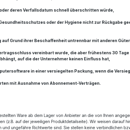
 oder deren Verfallsdatum schnell überschritten würde,
 Gesundheitsschutzes oder der Hygiene nicht zur Rückgabe gee
ng auf Grund ihrer Beschaffenheit untrennbar mit anderen Güte
 Vertragsschluss vereinbart wurde, die aber frühestens 30 Tag
hängt, auf die der Unternehmer keinen Einfluss hat,
utersoftware in einer versiegelten Packung, wenn die Versieg
trierten mit Ausnahme von Abonnement-Verträgen.
r bestellten Ware ab dem Lager von Anbieter an die von Ihnen angeg
n (z.B. auf der jeweiligen Produktdetailseite). Wir weisen darauf 
n und ungefähre Richtwerte sind. Sie stellen keine verbindlichen bz