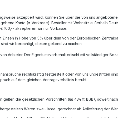
hlungsweise akzeptiert wird, können Sie über die von uns angebote
gebene Konto (= Vorkasse). Besteller mit Wohnsitz außerhalb Deut
€ 100,-- akzeptieren wir nur Vorkasse.
on Zinsen in Höhe von 5% über dem von der Europäischen Zentralban
sind wir berechtigt, diesen geltend zu machen.
 von Anbieter. Der Eigentumsvorbehalt erlischt mit vollständiger Be
nansprüche rechtskräftig festgestellt oder von uns unbestritten si
pruch auf dem gleichen Vertragsverhältnis beruht.
 gelten die gesetzlichen Vorschriften (§§ 434 ff. BGB), soweit nach
u hergestellten Waren zwei Jahre, gerechnet ab Ablieferung der War