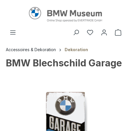
alt springen
Ware
Accessoires & Dekoration
Dekoration
BMW Blechschild Garage
Bildergalerie überspringen