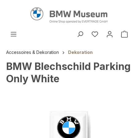
alt springen
Ware
Accessoires & Dekoration
Dekoration
BMW Blechschild Parking
Only White
Bildergalerie überspringen