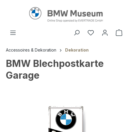
alt springen
Ware
Accessoires & Dekoration
Dekoration
BMW Blechpostkarte
Garage
Bildergalerie überspringen